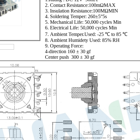
2. Contact Resistance:100mΩMAX
3. Insulation Resistance:100MΩMIN
4. Soldering Temper: 260±5°5s
5. Mechanical Life: 50,000 cycles Min
6. Electrical Life: 50,000 cycles Min
7. Ambient Temper.Used: -25 ℃ to 85 ℃
8. Ambient Humidety Used: 85% RH
9. Operating Force:
4-direction 160 ± 30 gf
Center push 300 ± 30 gf