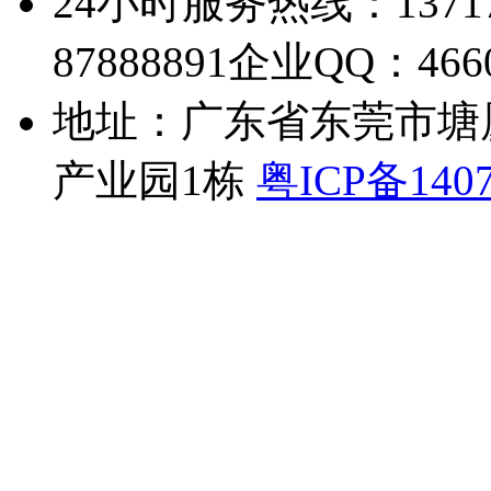
24小时服务热线：137171
87888891
企业QQ：4660
地址：广东省东莞市塘
产业园1栋
粤ICP备1407