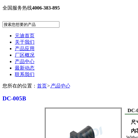
全国服务热线
4006-383-895
元迪首页
关于我们
产品应用
厂区概况
产品中心
最新动态
联系我们
您所在的位置：
首页
>
产品中心
DC-005B
DC-
尺寸
内
Withs