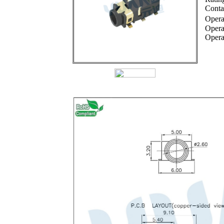
Conta
Opera
Opera
Opera