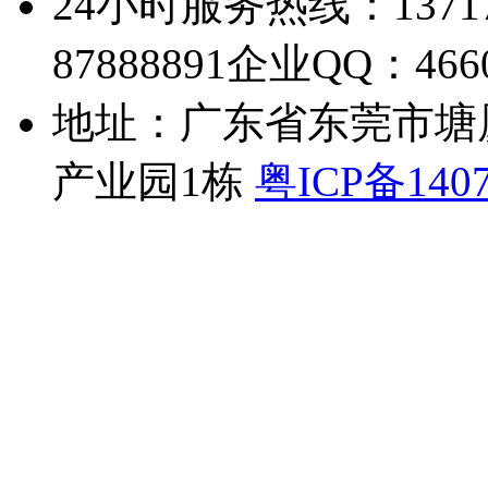
24小时服务热线：137171
87888891
企业QQ：4660
地址：广东省东莞市塘
产业园1栋
粤ICP备1407